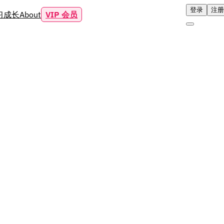
登录
注册
习成长
About
VIP 会员