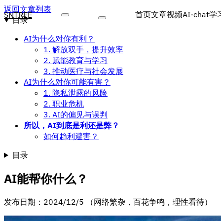
返回文章列表
首页
文章
视频
AI-chat
学
SNTREE
目录
AI为什么对你有利？
1. 解放双手，提升效率
2. 赋能教育与学习
3. 推动医疗与社会发展
AI为什么对你可能有害？
1. 隐私泄露的风险
2. 职业危机
3. AI的偏见与误判
所以，AI到底是利还是弊？
如何趋利避害？
目录
AI能帮你什么？
发布日期：2024/12/5 （网络繁杂，百花争鸣，理性看待）