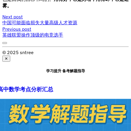
雾。
Next post
中国可能面临损失大量高级人才资源
Previous post
英雄联盟操作顶级的电竞选手
© 2025 sntree
✕
学习提升 备考解题指导
高中数学考点分析汇总