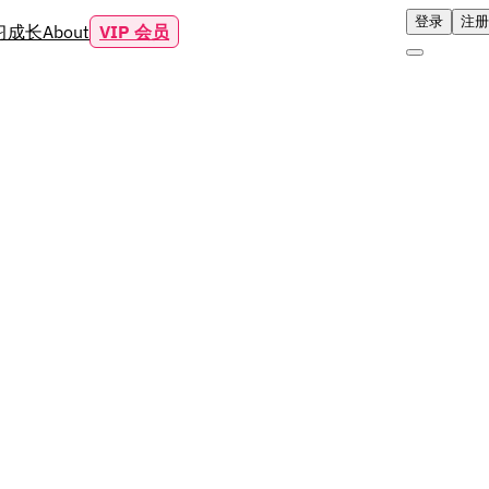
登录
注册
习成长
About
VIP 会员