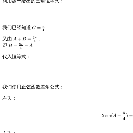
利用题干给出的三角恒等式：
A
我们已经知道
C
π
=
C
4
=
3
又由
A
\
，
π
+
=
A
B
4
+
fr
3
即
B
π
=
−
B
A
4
B
a
=
=
c
代入恒等式：
\
\
{
fr
fr
\
a
a
p
c
c
i}
{
{
{
3
我们使用正弦函数差角公式：
3
4
\
\
}
p
左边：
p
i}
i}
{
{
4
π
2
sin
(
−
)
=
A
4
}
4
}
-
A