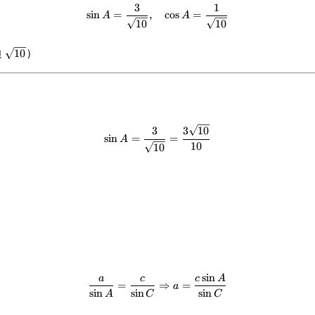
3
1
\sin A = \frac{3}{\sqrt{10}},\
sin
=
,
cos
=
A
A
10
10
边
\
）
10
s
q
r
t
{
\sin A = \frac{3}{\sqrt{10}} =
3
3
10
1
sin
=
=
A
0
10
10
}
sin
\frac{a}{\sin A} = \frac{c}{\si
a
c
c
A
=
⇒
=
a
sin
sin
sin
A
C
C