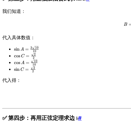
2
A
{
si
1
}
\
n
我们知道：
0
s
B
}
q
B
rt
{
1
代入具体数值：
0
}
\
3
10
sin
=
A
10
}
si
\
2
cos
=
C
{
2
n
c
\
10
cos
=
A
1
A
10
o
c
\
2
sin
=
0
C
=
s
2
o
si
}
\
C
s
n
代入得：
fr
=
A
C
a
\
=
=
c
fr
\
\
{
a
fr
fr
3
c
a
a
\
{
c
c
s
\
✅ 第四步：再用正弦定理求边
b
#
{
{
b
q
s
\
\
rt
q
s
s