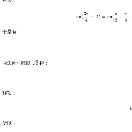
右边：
3
π
π
π
sin
(
−
)
=
sin
(
+
A
4
2
4
于是有：
两边同时除以
\
得：
2
s
q
r
t
{
移项：
2
}
s
所以：