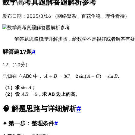
数学高考真题解答题解析参考
c
$
{
发布日期：2025/3/16 （网络繁杂，百花争鸣，理性看待）
\
s
q
rt
解答题思路梳理详解步骤，给数学不是很好或者解答有疑
$
{
解答题17题
#
1
0
}
17.（10分）
}
$
已知在 △ABC 中，
A
，
2
.
+
=
3
2
sin
(
−
)
=
sin
A
B
C
A
C
B
{
+
\
1
（1）求
\
；
B
si
sin
A
0
si
=
n
（2）设
A
，求 AB 边上的高。
=
5
A
B
}
n
3
(
B
A
C
A
=
🧠 解题思路与详细解析
#
-
5
C
)
✦ 第一步：整理条件
#
=
\