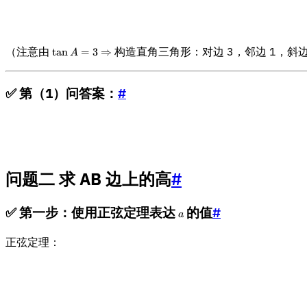
（注意由
\
构造直角三角形：对边 3，邻边 1，斜
tan
=
3
⇒
A
t
a
n
✅ 第（1）问答案：
#
A
=
3
\
R
ig
问题二 求 AB 边上的高
#
h
t
a
✅ 第一步：使用正弦定理表达
a
的值
#
a
rr
o
正弦定理：
w