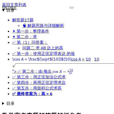
返回文章列表
SNTREE
目录
解答题17题
🧠 解题思路与详细解析
✦ 第一步：整理条件
✦ 第二步：求
✅ 第（1）问答案：
问题二 求 AB 边上的高
✅ 第一步：使用正弦定理表达 的值
\cos A = \frac${\sqrt${10}}${10}
cos
A
=
10
10
\
10
"> ✅ 第二步：由 推出
cos
=
A
10
c
✅ 第三步：用正弦加法公式求
o
✅ 第四步：再用正弦定理求边
s
✅ 第五步：用面积公式求高
A
✅ 最终答案为：高 = 6
=
\
目录
fr
a