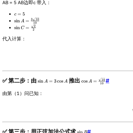
AB = 5 AB边即c 带入：
c
=
5
c
=
\
3
10
sin
=
A
10
5
si
\
2
sin
=
C
2
n
si
A
n
代入计算：
=
C
\
=
fr
\
a
fr
c
a
{
c
3
{
✅ 第二步：由
\
推出
\
#
10
sin
=
3
cos
cos
=
\
A
A
A
\
10
si
c
s
s
n
o
由第（1）问已知：
q
q
A
s
rt
rt
=
A
{
{
3
=
1
2
\
\
0
}
c
fr
}
}
o
a
}
{
s
c
✅ 第三步：用正弦加法公式求
\
#
sin
{
B