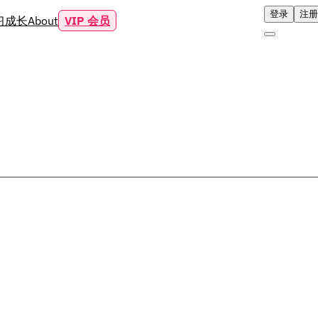
登录
注册
习成长
About
VIP 会员