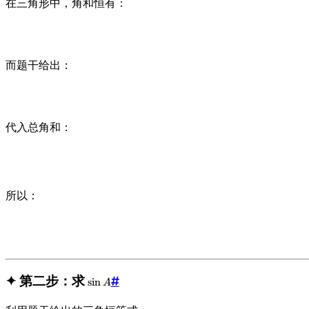
在三角形中，角和恒有：
si
n
B
而题干给出：
代入总角和：
所以：
✦ 第二步：求
\
#
sin
A
si
n