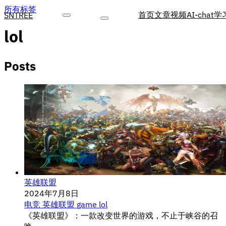
所有标签
首页
文章
视频
AI-chat
学
SNTREE
lol
Posts
英雄联盟
2024年7月8日
电竞
英雄联盟
game
lol
《英雄联盟》：一款改变世界的游戏，不止于峡谷的召